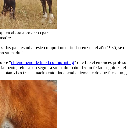
 quien ahora aprovecha para
 madre.
zados para estudiar este comportamiento. Lorenz en el año 1935, se dio c
omo su madre”.
sobre “
el fenómeno de huella o imprinting
” que fue el entonces profeso
almente, rehusaban seguir a su madre natural y preferían seguirle a él.
habían visto tras su nacimiento, independientemente de que fuese un g