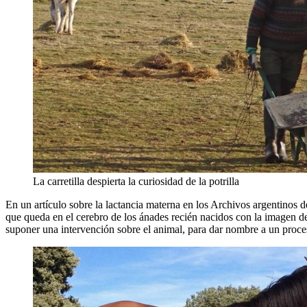
La carretilla despierta la curiosidad de la potrilla
En un artículo sobre la lactancia materna en los Archivos argentinos d
que queda en el cerebro de los ánades recién nacidos con la imagen de
suponer una intervención sobre el animal, para dar nombre a un proceso