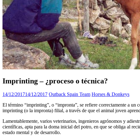
Imprinting – ¿proceso o técnica?
14/12/2017
14/12/2017
Outback Spain Team
Horses & Donkeys
El término “imprinting”, o “impronta”, se refiere correctamente a un 
imprinting (o la impronta) filial, a través de que el animal joven aprend
Lamentablemente, varios veterinarios, ingenieros agrónomos y adiestra
científicas, apta para la doma inicial del potro, en que se obliga al re
estado mental y de desarrollo.