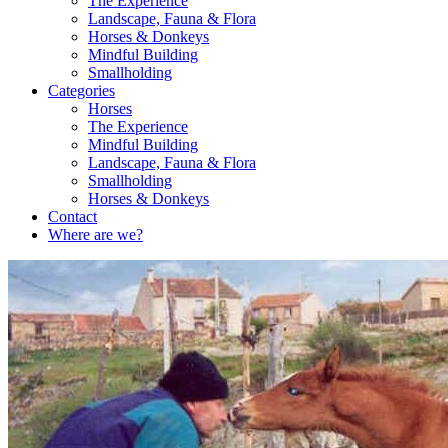
The Experience
Landscape, Fauna & Flora
Horses & Donkeys
Mindful Building
Smallholding
Categories
Horses
The Experience
Mindful Building
Landscape, Fauna & Flora
Smallholding
Horses & Donkeys
Contact
Where are we?