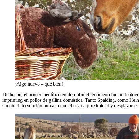
¡Algo nuevo – qué bien!
De hecho, el primer científico en describir el fenómeno fue un biólog
imprinting en pollos de gallina doméstica. Tanto Spalding, como Hein
sin otra intervención humana que el estar a proximidad y desplazarse a