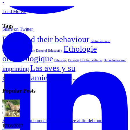
Load More...
Tags
Share on Twitter
Birds and their behaviour
Buitre leonado
Ethologie
Comportamiento equine
Disperal
Educación
ornithologique
Ethology
Etología
Griffon Vultures
Horse behaviour
Las aves y su
imprinting
comportamiento
Vautour fauve
Popular Posts
Bongo busca un compañero que lo lleve al fin del mundo
17/08/2017