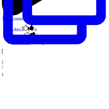
View Comments
Likes:
6
Shares:
0
Comments:
0
Comment on Facebook
Outback Spain
2 years ago
Photo stop on this morning’s circuit
...
See More
See Less