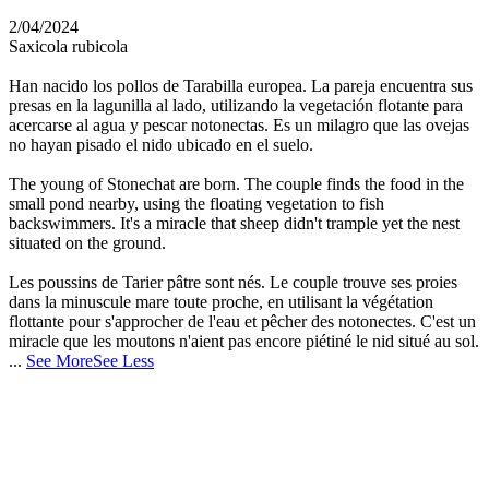
2/04/2024
Saxicola rubicola
Han nacido los pollos de Tarabilla europea. La pareja encuentra sus
presas en la lagunilla al lado, utilizando la vegetación flotante para
acercarse al agua y pescar notonectas. Es un milagro que las ovejas
no hayan pisado el nido ubicado en el suelo.
The young of Stonechat are born. The couple finds the food in the
small pond nearby, using the floating vegetation to fish
backswimmers. It's a miracle that sheep didn't trample yet the nest
situated on the ground.
Les poussins de Tarier pâtre sont nés. Le couple trouve ses proies
dans la minuscule mare toute proche, en utilisant la végétation
flottante pour s'approcher de l'eau et pêcher des notonectes. C'est un
miracle que les moutons n'aient pas encore piétiné le nid situé au sol.
...
See More
See Less