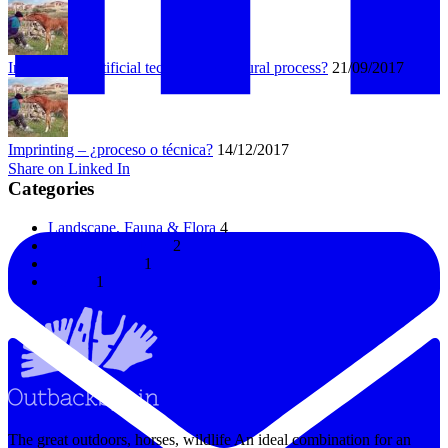
Imprinting – artificial technique or natural process?
21/09/2017
Imprinting – ¿proceso o técnica?
14/12/2017
Share on Linked In
Categories
Landscape, Fauna & Flora
4
Horses & Donkeys
2
Uncategorized
1
Horses
1
The great outdoors, horses, wildlife An ideal combination for an