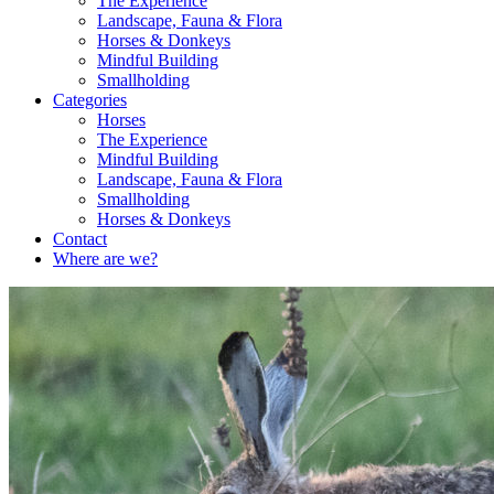
The Experience
Landscape, Fauna & Flora
Horses & Donkeys
Mindful Building
Smallholding
Categories
Horses
The Experience
Mindful Building
Landscape, Fauna & Flora
Smallholding
Horses & Donkeys
Contact
Where are we?