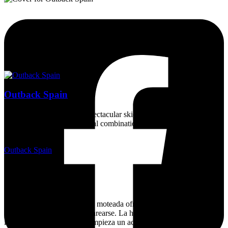
Outback Spain
Magnificent countryside, spectacular skies, a wealth of wildlife, and
a dry sunny climate - an ideal combination for a unique experience
for nature lovers.
Outback Spain
2 years ago
15/05/2024, Requijada
Euchloe crameri
La mariposa blanquiverdosa moteada ofrece un ballet de alta
precisión al momento de aparearse. La hembra releva el abdomen en
invitación al macho quien empieza un acercamiento hasta llegar a la